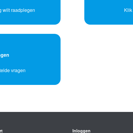
g wilt raadplegen
Klik
agen
stelde vragen
rt
Inloggen