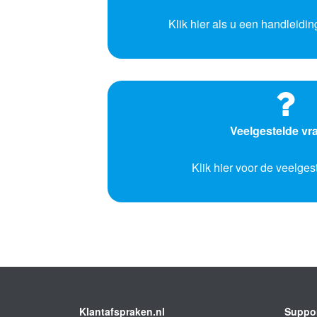
Klik hier als u een handleidin
Veelgestelde vr
Klik hier voor de veelge
Klantafspraken.nl
Suppo