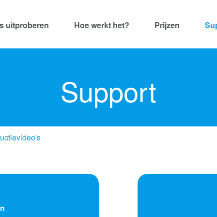
is uitproberen
Hoe werkt het?
Prijzen
Su
Support
ructievideo's
en