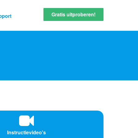
Gratis uitproberen!
pport
Instructievideo's